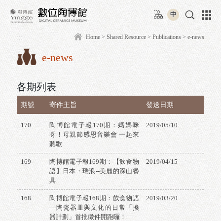
Move
:::
to
中
content
area
:::
Home
>
Shared Resource
>
Publicatio
e-news
各期列表
期號
寄件主旨
發送日期
170
陶博館電子報170期：媽媽咪
2019/05/1
呀！母親節感恩音樂會 一起來
聽歌
169
陶博館電子報169期：【飲食物
2019/04/1
語】日本・瑞浪--美麗的深山餐