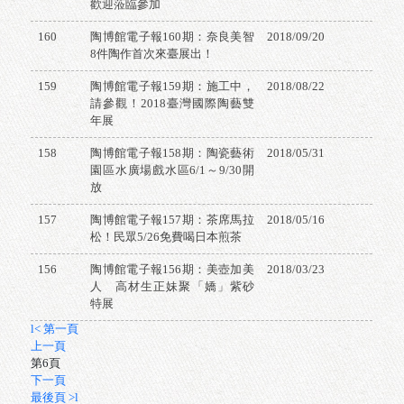
灣陶藝獎
163
陶博館電子報163期：花店老闆
2018/12/1
娘的斜槓人生 用陶做永生花
162
陶博館電子報162期：形狀王國
2018/12/0
狂想曲
161
陶博館電子報161期：拾捌啦！
2018/11/2
－陶博館18週年館慶系列活動
歡迎蒞臨參加
160
陶博館電子報160期：奈良美智
2018/09/2
8件陶作首次來臺展出！
159
陶博館電子報159期：施工中，
2018/08/2
請參觀！2018臺灣國際陶藝雙
年展
158
陶博館電子報158期：陶瓷藝術
2018/05/3