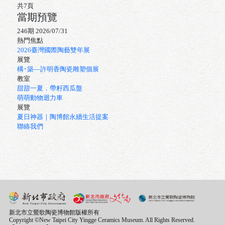
園區水廣場戲水區6/1～9/30開
放
157
陶博館電子報157期：茶席馬拉
2018/05/1
松！民眾5/26免費喝日本煎茶
156
陶博館電子報156期：美壺加美
2018/03/2
人 高材生正妹聚「嬌」紫砂
特展
l<
第一頁
上一頁
第
6
頁
下一頁
最後頁
>l
共
7
頁
當期預覽
246期 2026/07/31
熱門焦點