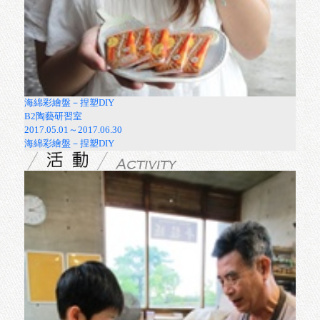
窯火淬鍊，燈峰造極─新北市鶯歌工商陶工科畢業展
2017.04.22～2017.06.04
三鶯藝術村