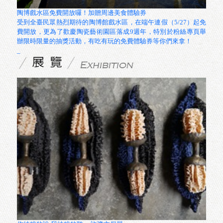
陶博戲水區免費開放囉！加贈周邊美食體驗券
受到全臺民眾熱烈期待的陶博館戲水區，在端午連假（5/
費開放，更為了歡慶陶瓷藝術園區落成9週年，特別於
辦限時限量的抽獎活動，有吃有玩的免費體驗券等你們
_