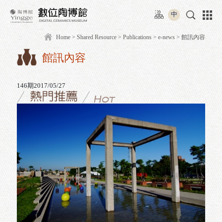
Move
:::
to
中
content
area
:::
Home
>
Shared Resource
>
Publications
>
e-news
館訊內容
146
期
2017/05/27