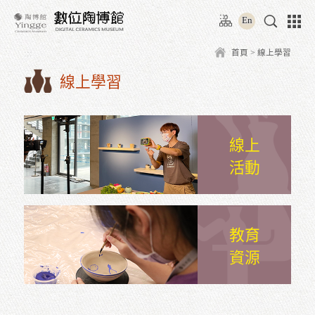
跳
:::
到
E
主
要
:::
首頁
內
容
線上學習
區
塊
線
活
教