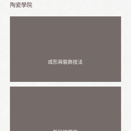
資
陶瓷學院
成形與裝飾技法