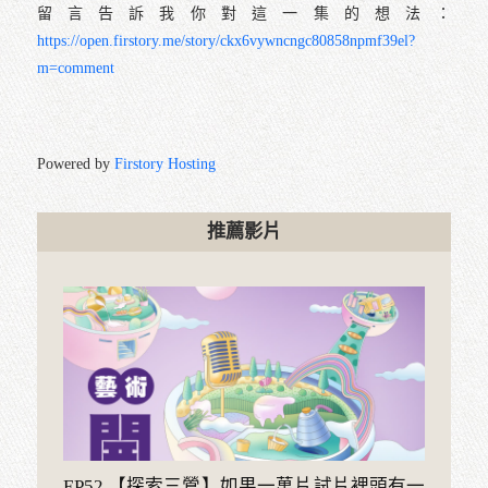
⭐️在今天這集節目，你可以聽到：
． 在陶藝裡面蓋出自己的空間。
． 在美國體會到「美國時間」的意涵所在！
． 做陶原來是為了貼補家用！？
． 波士頓版的孟母三遷原來是長這樣！
． 藝術創作就在生活當中！
留言告訴我你對這一集的
https://open.firstory.me/story/ckx6vywncngc80858npmf3
m=comment
Powered by
Firstory Hosting