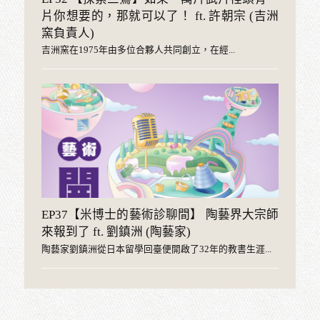
推薦影片
EP52 【探索三鶯】如果一萬片試片裡
片你想要的，那就可以了！ ft. 許朝宗 
窯負責人)
吉洲窯在1975年由多位合夥人共同創立，在經...