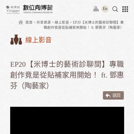
跳
:::
到
E
主
要
:::
首頁
>
共享資源
> 線上影音 > EP20【米博士的藝
內
職創作竟是從貼補家用開始！ ft. 鄧惠
容
區
線上影音
塊
EP20【米博士的藝術診聊間
創作竟是從貼補家用開始！ ft.
芬（陶藝家）