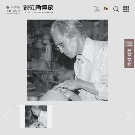
跳
:::
:::
到
E
主
首頁
>
線上展覽
>
特展
> 青韻流動 東亞青瓷的誕生與發展
要
內
容
區
塊
新北市立鶯歌陶瓷博物館版權所有
Copyright ©New Taipei City Yingge Ceramics Museum. All Rights Res
【更新時間】2026.08.07